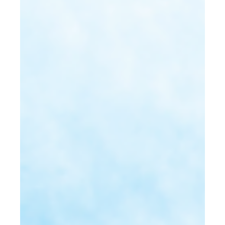
14 août 2025
Mise à jour sur le projet éolien MU2
Les travaux pour le projet éolien MU2 avancent bien.
Notre équipe travaille avec nos partenaires pour
s’assurer que ce projet soit...